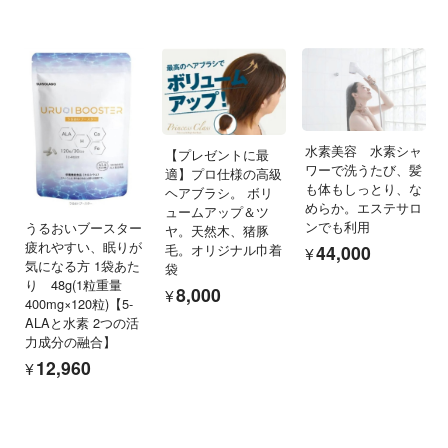
水素美容 水素シャ
【プレゼントに最
ワーで洗うたび、髪
適】プロ仕様の高級
も体もしっとり、な
ヘアブラシ。 ボリ
めらか。エステサロ
ュームアップ＆ツ
ンでも利用
うるおいブースター
ヤ。天然木、猪豚
疲れやすい、眠りが
¥44,000
毛。オリジナル巾着
気になる方 1袋あた
袋
り 48g(1粒重量
¥8,000
400mg×120粒)【5-
ALAと水素 2つの活
力成分の融合】
¥12,960