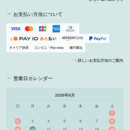
お支払い方法について
キャリア決済
コンビニ・Pay-easy
銀行振込
詳しいお支払方法のご案内
営業日カレンダー
2026年8月
日
月
火
水
木
金
土
1
3
4
5
6
7
2
8
11
12
13
14
9
10
15