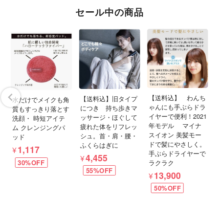
セール中の商品
ャ
髪
【送料込】 わんち
な
【送料込】旧タイプ
水だけでメイクも角
ゃんにも手ぶらドラ
ロ
につき 持ち歩きマ
質もすっきり落とす
イヤーで便利！2021
ッサージ・ほぐして
洗顔・ 時短アイテ
年モデル マイナ
疲れた体をリフレッ
ム クレンジングパ
スイオン 美髪モー
シュ。首・肩・腰・
ッド
ドで髪にやさしく。
ふくらはぎに
¥1,117
手ぶらドライヤーで
¥4,455
ラクラク
30%OFF
55%OFF
¥13,900
50%OFF