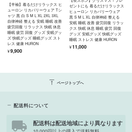
【長ズボン】クリスマス！プレ
【半袖】着るだけリラックス ヒ
ゼントにも 着るだけリラックス
ューロン リカバリーウェア Tシ
ヒューロン リカバリーウェア
ャツ 黒 白 S M L XL 2XL 3XL
黒 S M L XL 自律神経 整える
自律神経 整える 安眠 睡眠 改善
安眠 睡眠 改善 疲労回復 リラッ
疲労回復 リラックス 快眠 休息
クス 快眠 休息 睡眠 疲労 回復
睡眠 疲労 回復 グッズ 安眠グッ
グッズ 安眠グッズ 快眠グッズ
ズ 快眠グッズ 睡眠グッズ スト
睡眠 ストレス 健康 HURON
レス 健康 HURON
¥11,000
¥9,900
vertical_align_top
ページトップへ
配送料について
配送料は配送地域により異なります
10,000円以上の購入で送料無料