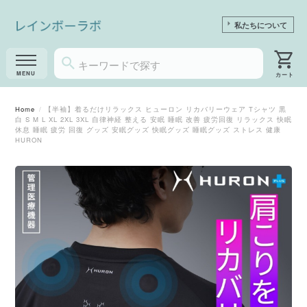
私たちについて
Home
【半袖】着るだけリラックス ヒューロン リカバリーウェア Tシャツ 黒
白 S M L XL 2XL 3XL 自律神経 整える 安眠 睡眠 改善 疲労回復 リラックス 快眠
休息 睡眠 疲労 回復 グッズ 安眠グッズ 快眠グッズ 睡眠グッズ ストレス 健康
HURON