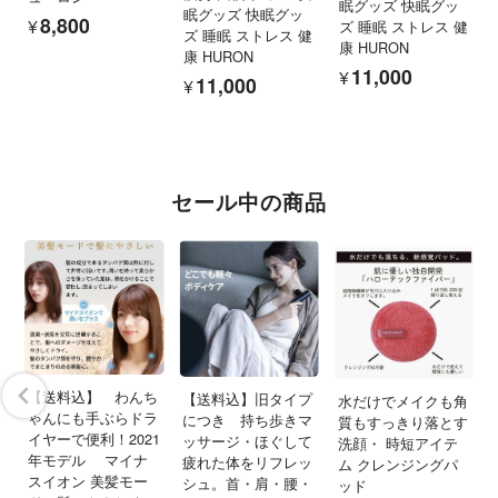
眠グッズ 快眠グッ
眠グッズ 快眠グッ
¥8,800
ズ 睡眠 ストレス 健
ズ 睡眠 ストレス 健
康 HURON
康 HURON
¥11,000
¥11,000
セール中の商品
ャ
髪
【送料込】 わんち
な
【送料込】旧タイプ
水だけでメイクも角
ゃんにも手ぶらドラ
ロ
につき 持ち歩きマ
質もすっきり落とす
イヤーで便利！2021
ッサージ・ほぐして
洗顔・ 時短アイテ
年モデル マイナ
疲れた体をリフレッ
ム クレンジングパ
スイオン 美髪モー
シュ。首・肩・腰・
ッド