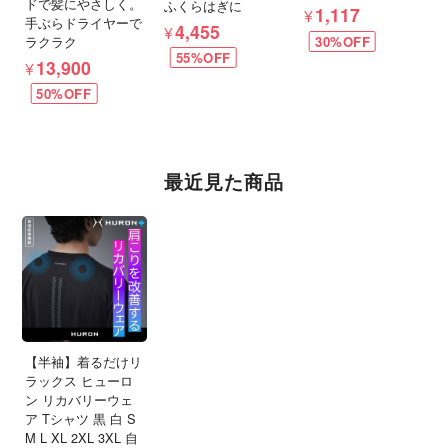
ドで髪にやさしく。
ふくらはぎに
¥1,117
手ぶらドライヤーで
¥4,455
ラクラク
30%OFF
55%OFF
¥13,900
50%OFF
最近見た商品
【半袖】着るだけリ
ラックス ヒューロ
ン リカバリーウェ
ア Tシャツ 黒 白 S
M L XL 2XL 3XL 自