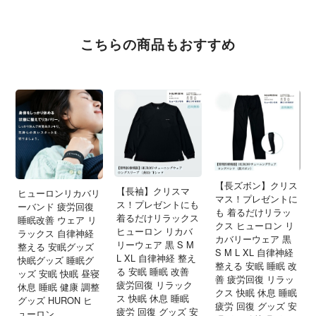
こちらの商品もおすすめ
【長ズボン】クリス
【長袖】クリスマ
ヒューロンリカバリ
マス！プレゼントに
ス！プレゼントにも
ーバンド 疲労回復
も 着るだけリラッ
着るだけリラックス
睡眠改善 ウェア リ
クス ヒューロン リ
ヒューロン リカバ
ラックス 自律神経
カバリーウェア 黒
リーウェア 黒 S M
整える 安眠グッズ
S M L XL 自律神経
L XL 自律神経 整え
快眠グッズ 睡眠グ
整える 安眠 睡眠 改
る 安眠 睡眠 改善
ッズ 安眠 快眠 昼寝
善 疲労回復 リラッ
疲労回復 リラック
休息 睡眠 健康 調整
クス 快眠 休息 睡眠
ス 快眠 休息 睡眠
グッズ HURON ヒ
疲労 回復 グッズ 安
疲労 回復 グッズ 安
ューロン